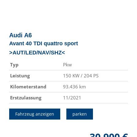
Audi
A6
Avant 40 TDI quattro sport
>AUT/LED/NAV/SHZ<
Typ
Pkw
Leistung
150 KW / 204 PS
Kilometerstand
93.436 km
Erstzulassung
11/2021
Fahrzeug anzeigen
parken
30.900 €