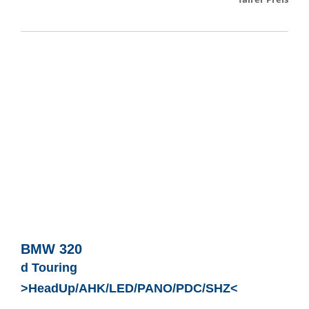
BMW
320
d Touring
>HeadUp/AHK/LED/PANO/PDC/SHZ<