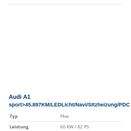
Audi
A1
sport>45.897KM/LEDLicht/Navi/SItzheizung/PDC
Typ
Pkw
Leistung
60 KW / 82 PS