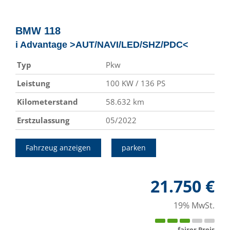
BMW
118
i Advantage >AUT/NAVI/LED/SHZ/PDC<
Typ
Pkw
Leistung
100 KW / 136 PS
Kilometerstand
58.632 km
Erstzulassung
05/2022
Fahrzeug anzeigen
parken
21.750 €
19% MwSt.
fairer Preis