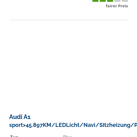
fairer Preis
Audi
A1
sport>45.897KM/LEDLicht/Navi/SItzheizung/
Typ
Pkw