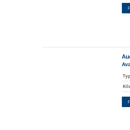
F
Au
Av
Ty
Ki
F