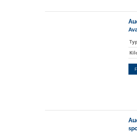
Au
Av
Ty
Ki
F
Au
sp