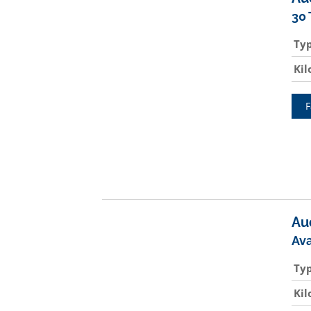
30
Ty
Ki
F
Au
Av
Ty
Ki