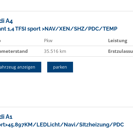
di
A4
ant 1,4 TFSI sport >NAV/XEN/SHZ/PDC/TEMP
p
Pkw
Leistung
lometerstand
35.516 km
Erstzulass
ahrzeug anzeigen
parken
di
A1
ort>45.897KM/LEDLicht/Navi/SItzheizung/PDC