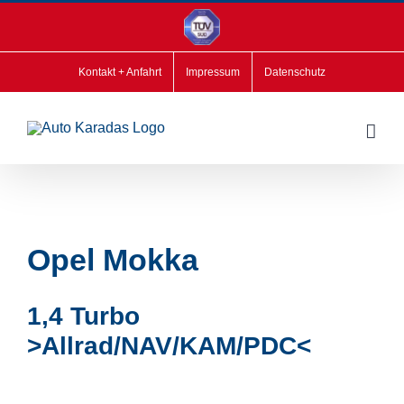
Zum
Inhalt
springen
Kontakt + Anfahrt
Impressum
Datenschutz
Opel
Mokka
1,4 Turbo
>Allrad/NAV/KAM/PDC<