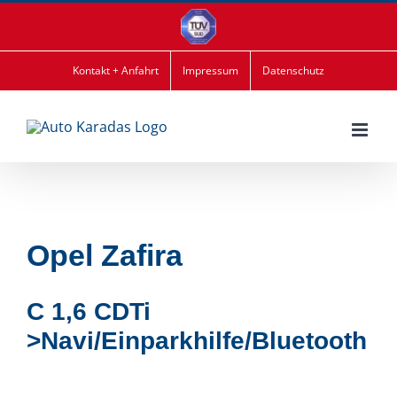
Zum
Inhalt
springen
Kontakt + Anfahrt
Impressum
Datenschutz
Opel
Zafira
C 1,6 CDTi
>Navi/Einparkhilfe/Bluetooth