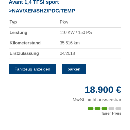
Avant 1,4 TFSI sport
>NAV/XEN/SHZ/PDC/TEMP
Typ
Pkw
Leistung
110 KW / 150 PS
Kilometerstand
35.516 km
Erstzulassung
04/2018
Fahrzeug anzeigen
parken
18.900 €
MwSt. nicht ausweisbar
fairer Preis