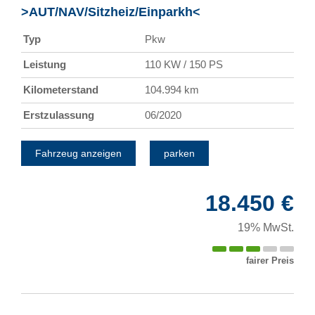
>AUT/NAV/Sitzheiz/Einparkh<
Typ
Pkw
Leistung
110 KW / 150 PS
Kilometerstand
104.994 km
Erstzulassung
06/2020
Fahrzeug anzeigen
parken
18.450 €
19% MwSt.
fairer Preis