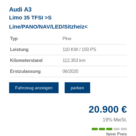
Audi
A3
Limo 35 TFSI >S
Line/PANO/NAV/LED/Sitzheiz<
Typ
Pkw
Leistung
110 KW / 150 PS
Kilometerstand
112.353 km
Erstzulassung
06/2020
Fahrzeug anzeigen
parken
20.900 €
19% MwSt.
fairer Preis