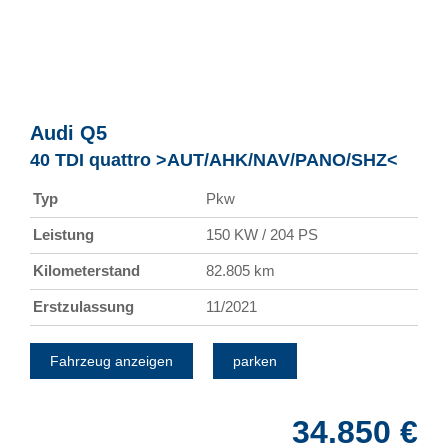
Audi
Q5
40 TDI quattro >AUT/AHK/NAV/PANO/SHZ<
Typ
Pkw
Leistung
150 KW / 204 PS
Kilometerstand
82.805 km
Erstzulassung
11/2021
Fahrzeug anzeigen
parken
34.850 €