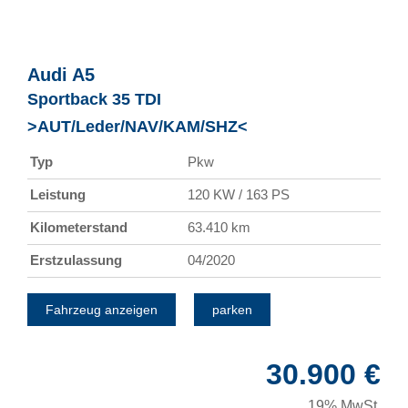
Audi
A5
Sportback 35 TDI
>AUT/Leder/NAV/KAM/SHZ<
Typ
Pkw
Leistung
120 KW / 163 PS
Kilometerstand
63.410 km
Erstzulassung
04/2020
Fahrzeug anzeigen
parken
30.900 €
19% MwSt.