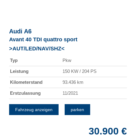
Audi
A6
Avant 40 TDI quattro sport
>AUT/LED/NAV/SHZ<
Typ
Pkw
Leistung
150 KW / 204 PS
Kilometerstand
93.436 km
Erstzulassung
11/2021
Fahrzeug anzeigen
parken
30.900 €