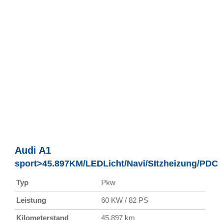
Audi
A1
sport>45.897KM/LEDLicht/Navi/SItzheizung/PDC
Typ
Pkw
Leistung
60 KW / 82 PS
Kilometerstand
45.897 km