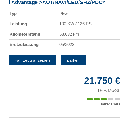
i Advantage >AUT/NAVI/LED/SHZ/PDC<
Typ
Pkw
Leistung
100 KW / 136 PS
Kilometerstand
58.632 km
Erstzulassung
05/2022
Fahrzeug anzeigen
parken
21.750 €
19% MwSt.
fairer Preis