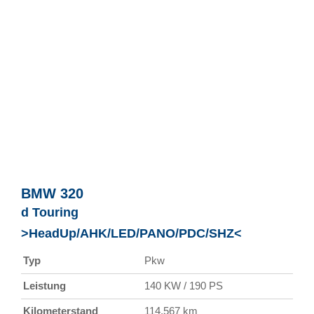
BMW
320
d Touring
>HeadUp/AHK/LED/PANO/PDC/SHZ<
Typ
Pkw
Leistung
140 KW / 190 PS
Kilometerstand
114.567 km