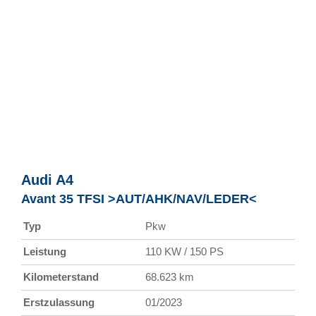
Audi
A4
Avant 35 TFSI >AUT/AHK/NAV/LEDER<
Typ
Pkw
Leistung
110 KW / 150 PS
Kilometerstand
68.623 km
Erstzulassung
01/2023