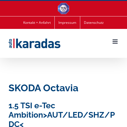
Zum
Inhalt
springen
Kontakt + Anfahrt
Impressum
Datenschutz
SKODA
Octavia
1.5 TSI e-Tec
Ambition>AUT/LED/SHZ/P
DC<