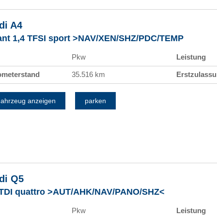
di
A4
ant 1,4 TFSI sport >NAV/XEN/SHZ/PDC/TEMP
Pkw
Leistung
ometerstand
35.516 km
Erstzulass
ahrzeug anzeigen
parken
di
Q5
 TDI quattro >AUT/AHK/NAV/PANO/SHZ<
Pkw
Leistung