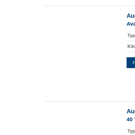
Au
Av
Typ
Kil
F
Au
40
Typ