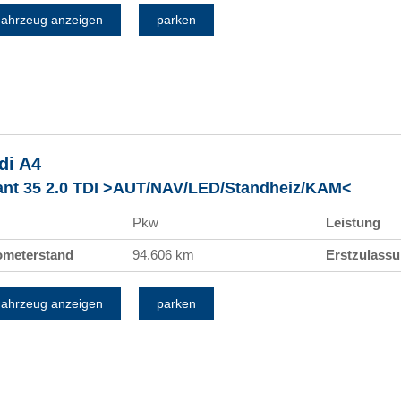
ahrzeug anzeigen
parken
di
A4
ant 35 2.0 TDI >AUT/NAV/LED/Standheiz/KAM<
Pkw
Leistung
ometerstand
94.606 km
Erstzulass
ahrzeug anzeigen
parken