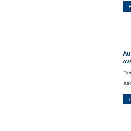
F
Au
Av
Typ
Kil
F