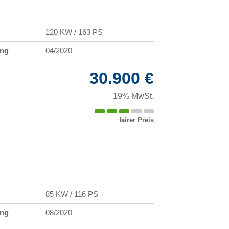
120 KW / 163 PS
ung
04/2020
30.900 €
19% MwSt.
fairer Preis
85 KW / 116 PS
ung
08/2020