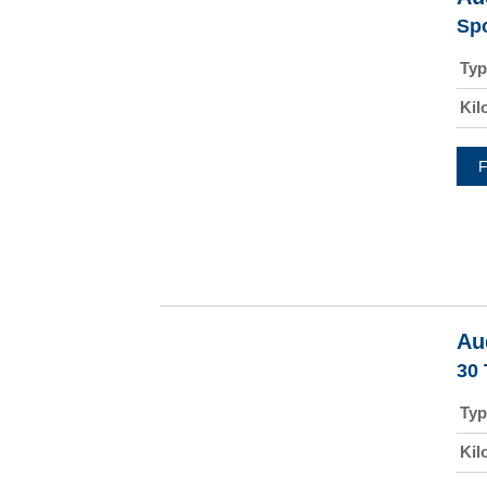
Sp
Typ
Kil
F
Au
30
Typ
Kil