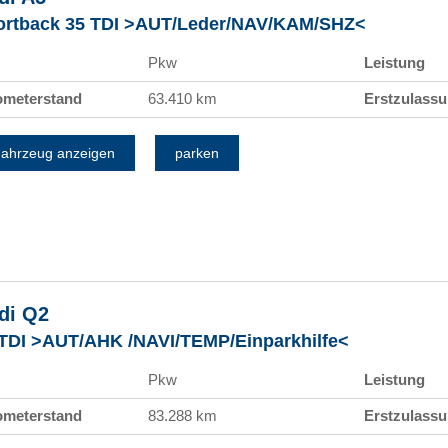
ortback 35 TDI >AUT/Leder/NAV/KAM/SHZ<
Pkw
Leistung
ometerstand
63.410 km
Erstzulass
ahrzeug anzeigen
parken
di
Q2
 TDI >AUT/AHK /NAVI/TEMP/Einparkhilfe<
Pkw
Leistung
ometerstand
83.288 km
Erstzulass