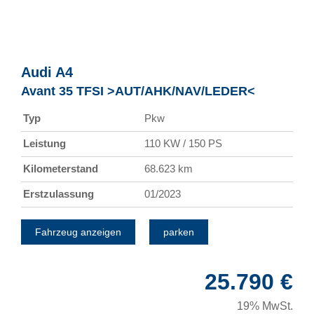
Audi
A4
Avant 35 TFSI >AUT/AHK/NAV/LEDER<
Typ
Pkw
Leistung
110 KW / 150 PS
Kilometerstand
68.623 km
Erstzulassung
01/2023
Fahrzeug anzeigen
parken
25.790 €
19% MwSt.