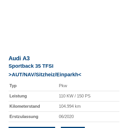
Audi
A3
Sportback 35 TFSI
>AUT/NAV/Sitzheiz/Einparkh<
Typ
Pkw
Leistung
110 KW / 150 PS
Kilometerstand
104.994 km
Erstzulassung
06/2020