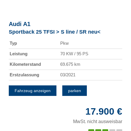
Audi
A1
Sportback 25 TFSI > S line / SR neu<
Typ
Pkw
Leistung
70 KW / 95 PS
Kilometerstand
69.675 km
Erstzulassung
03/2021
Fahrzeug anzeigen
parken
17.900 €
MwSt. nicht ausweisbar