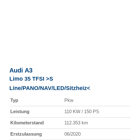
Audi
A3
Limo 35 TFSI >S
Line/PANO/NAV/LED/Sitzheiz<
Typ
Pkw
Leistung
110 KW / 150 PS
Kilometerstand
112.353 km
Erstzulassung
06/2020