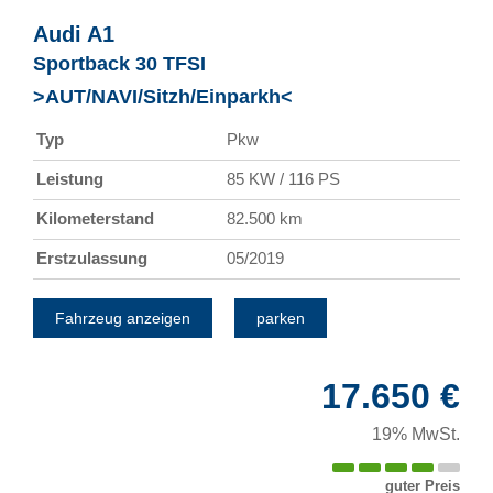
Audi
A1
Sportback 30 TFSI
>AUT/NAVI/Sitzh/Einparkh<
Typ
Pkw
Leistung
85 KW / 116 PS
Kilometerstand
82.500 km
Erstzulassung
05/2019
Fahrzeug anzeigen
parken
17.650 €
19% MwSt.
guter Preis