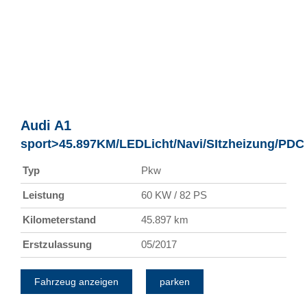
Audi
A1
sport>45.897KM/LEDLicht/Navi/SItzheizung/PDC
Typ
Pkw
Leistung
60 KW / 82 PS
Kilometerstand
45.897 km
Erstzulassung
05/2017
Fahrzeug anzeigen
parken