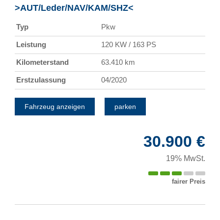
>AUT/Leder/NAV/KAM/SHZ<
Typ
Pkw
Leistung
120 KW / 163 PS
Kilometerstand
63.410 km
Erstzulassung
04/2020
Fahrzeug anzeigen
parken
30.900 €
19% MwSt.
fairer Preis