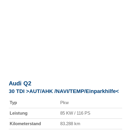
Audi
Q2
30 TDI >AUT/AHK /NAVI/TEMP/Einparkhilfe<
Typ
Pkw
Leistung
85 KW / 116 PS
Kilometerstand
83.288 km