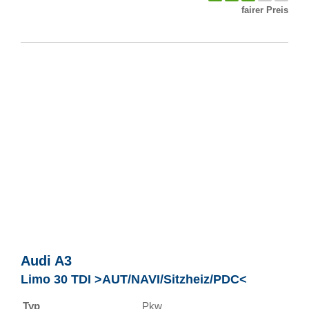
fairer Preis
Audi
A3
Limo 30 TDI >AUT/NAVI/Sitzheiz/PDC<
Typ
Pkw